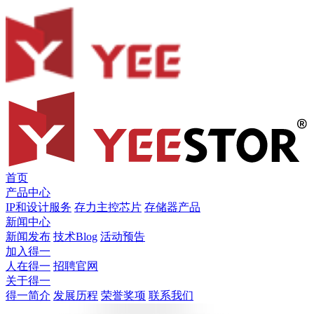
首页
产品中心
IP和设计服务
存力主控芯片
存储器产品
新闻中心
新闻发布
技术Blog
活动预告
加入得一
人在得一
招聘官网
关于得一
得一简介
发展历程
荣誉奖项
联系我们