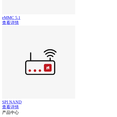
eMMC 5.1
查看详情
SPI NAND
查看详情
产品中心