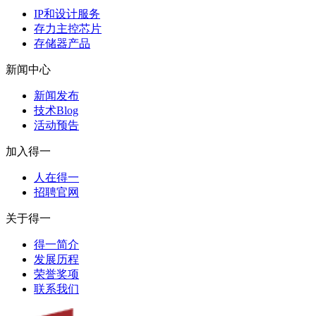
IP和设计服务
存力主控芯片
存储器产品
新闻中心
新闻发布
技术Blog
活动预告
加入得一
人在得一
招聘官网
关于得一
得一简介
发展历程
荣誉奖项
联系我们