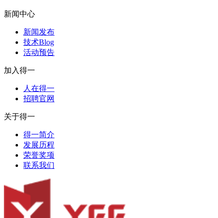
新闻中心
新闻发布
技术Blog
活动预告
加入得一
人在得一
招聘官网
关于得一
得一简介
发展历程
荣誉奖项
联系我们