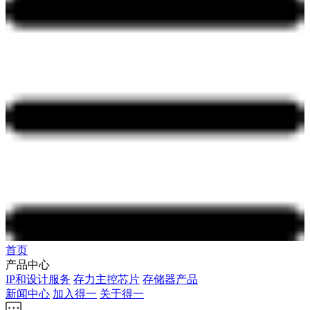
首页
产品中心
IP和设计服务
存力主控芯片
存储器产品
新闻中心
加入得一
关于得一