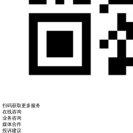
扫码获取更多服务
在线咨询
业务咨询
媒体合作
投诉建议